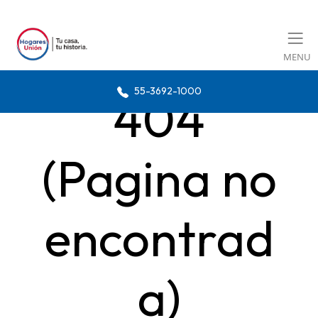
MENU
55-3692-1000
404
(Pagina no
encontrad
a)