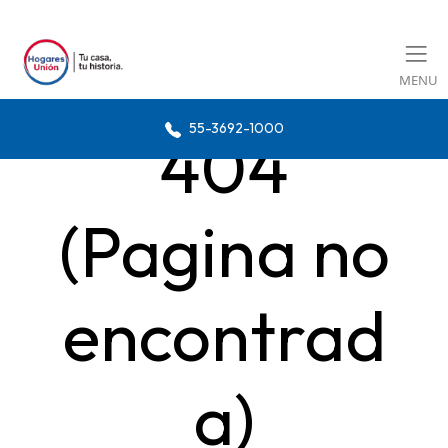
MENU
55-3692-1000
404
(Pagina no
encontrad
a)