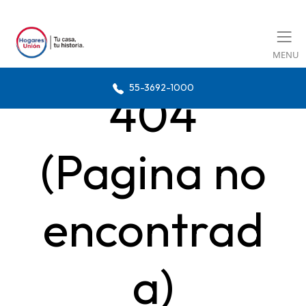
MENU
55-3692-1000
404
(Pagina no
encontrad
a)