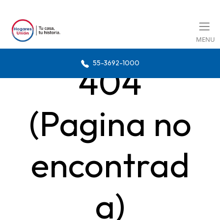
MENU
55-3692-1000
404
(Pagina no
encontrad
a)