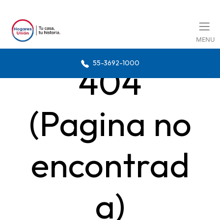
MENU
55-3692-1000
404
(Pagina no
encontrad
a)