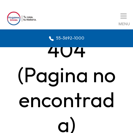
MENU
55-3692-1000
404
(Pagina no
encontrad
a)