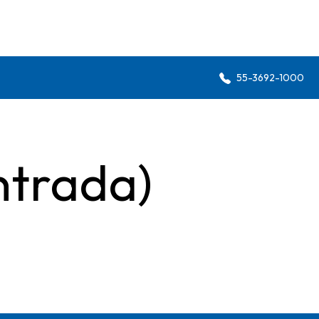
55-3692-1000
ntrada)