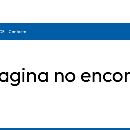
DGE
Contacto
agina no enco