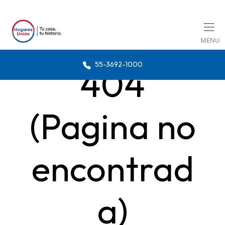
MENU
55-3692-1000
404
(Pagina no
encontrad
a)