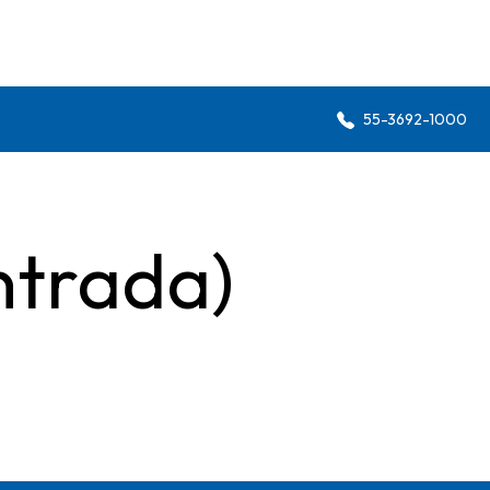
55-3692-1000
ntrada)