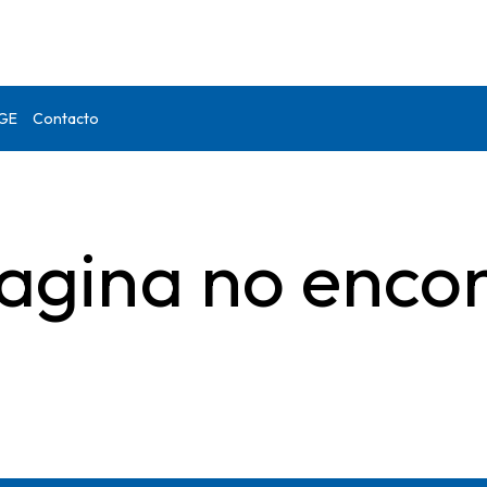
DGE
Contacto
agina no enco