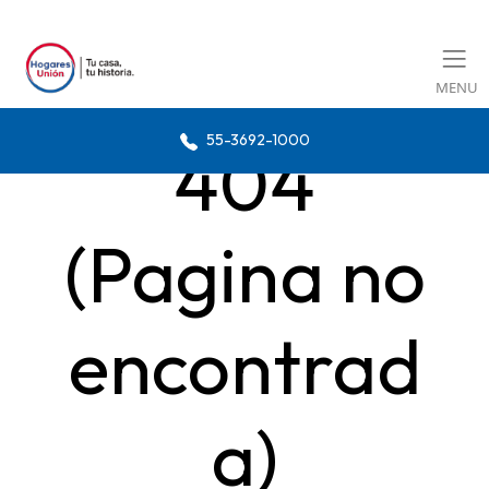
MENU
55-3692-1000
404
(Pagina no
encontrad
a)