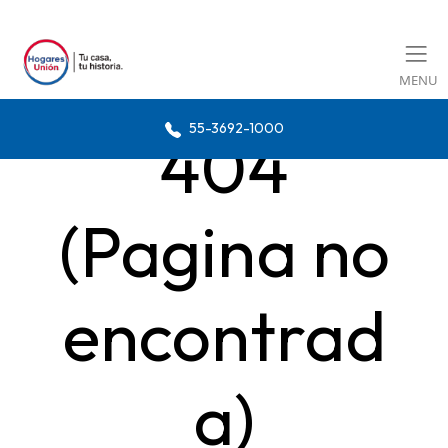
MENU
55-3692-1000
404
(Pagina no
encontrad
a)