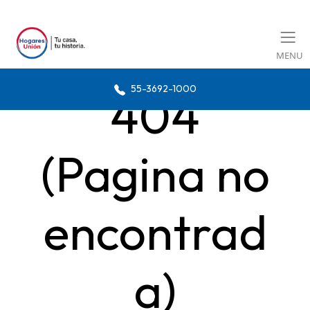
MENU
55-3692-1000
404
(Pagina no
encontrad
a)