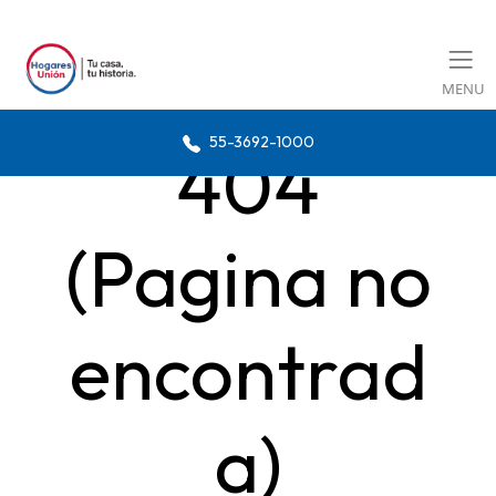
MENU
55-3692-1000
404
(Pagina no
encontrad
a)