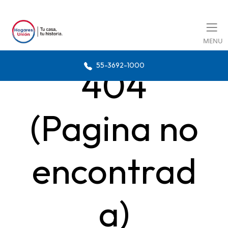
MENU
55-3692-1000
404
(Pagina no
encontrad
a)