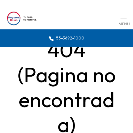
MENU
55-3692-1000
404
(Pagina no
encontrad
a)