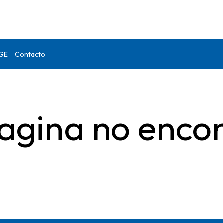
DGE
Contacto
agina no enco