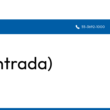
55-3692-1000
ntrada)