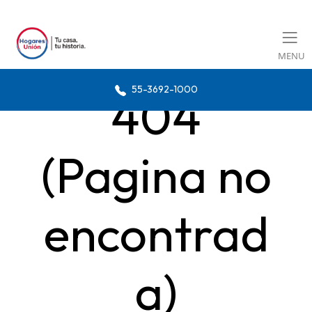
MENU
55-3692-1000
404
(Pagina no
encontrad
a)