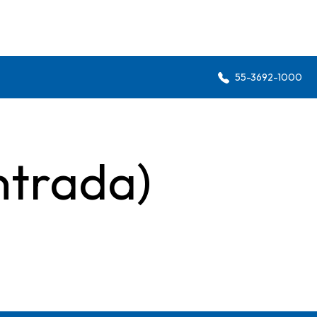
55-3692-1000
ntrada)