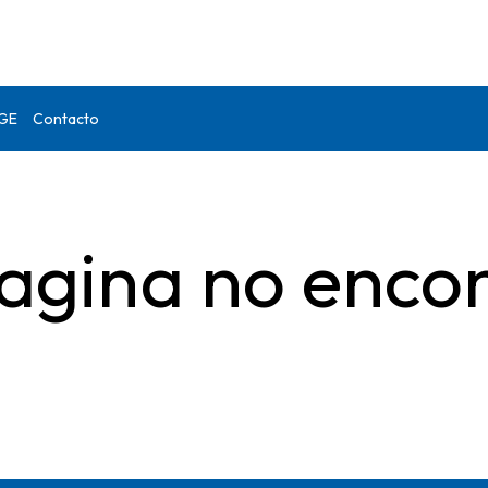
DGE
Contacto
agina no enco