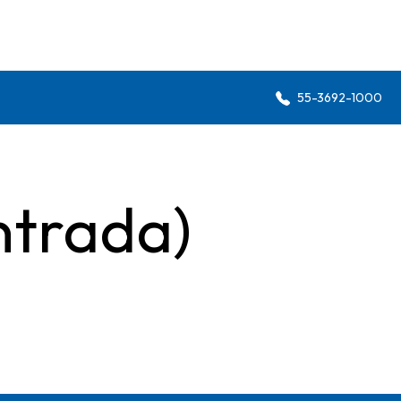
55-3692-1000
ntrada)