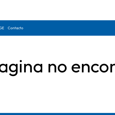
DGE
Contacto
agina no enco