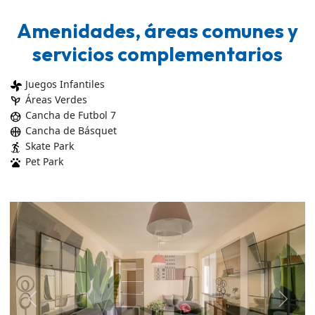
Amenidades, áreas comunes y
servicios complementarios
Juegos Infantiles
toys_fan
Áreas Verdes
psychiatry
Cancha de Futbol 7
sports_soccer
Cancha de Básquet
sports_basketball
Skate Park
skateboarding
Pet Park
pets
Previous
Next