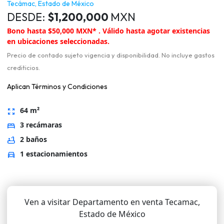
Tecámac, Estado de México
DESDE:
$1,200,000
MXN
Bono hasta $50,000 MXN* . Válido hasta agotar existencias
en ubicaciones seleccionadas.
Precio de contado sujeto vigencia y disponibilidad. No incluye gastos
crediticios.
Aplican Términos y Condiciones
64 m²
zoom_out_map
3 recámaras
bed
2 baños
bathtub
1 estacionamientos
directions_car
Ven a visitar Departamento en venta Tecamac,
Estado de México