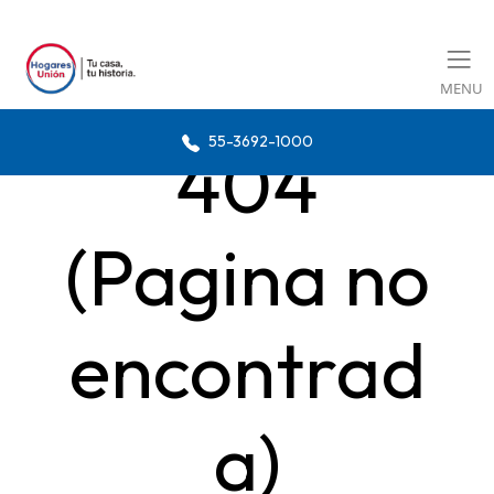
MENU
55-3692-1000
404
(Pagina no
encontrad
a)