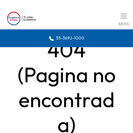
MENU
55-3692-1000
404
(Pagina no
encontrad
a)