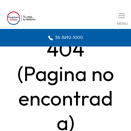
MENU
55-3692-1000
404
(Pagina no
encontrad
a)