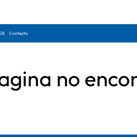
DGE
Contacto
agina no enco