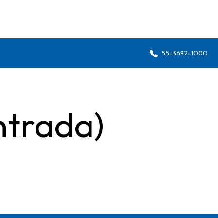
55-3692-1000
ntrada)