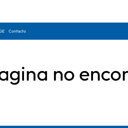
DGE
Contacto
agina no enco