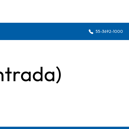
55-3692-1000
ntrada)