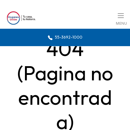
MENU
55-3692-1000
404
(Pagina no
encontrad
a)