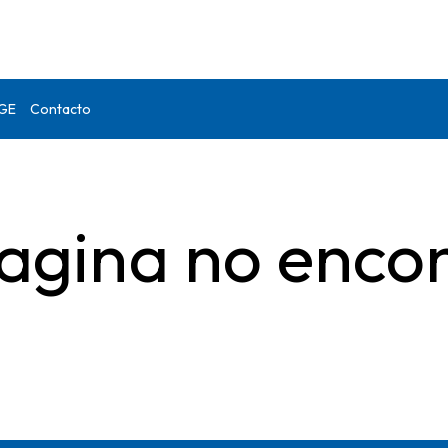
DGE
Contacto
agina no enco