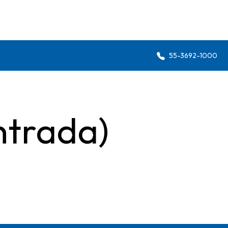
55-3692-1000
ntrada)