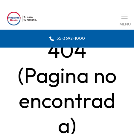
MENU
55-3692-1000
404
(Pagina no
encontrad
a)