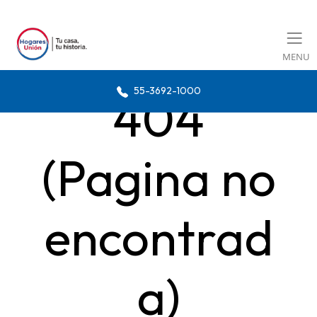
MENU
55-3692-1000
404
(Pagina no
encontrad
a)