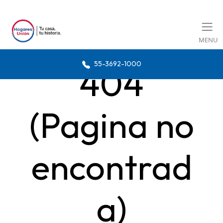
MENU
55-3692-1000
404
(Pagina no
encontrad
a)