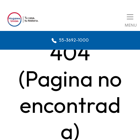
MENU
55-3692-1000
404
(Pagina no
encontrad
a)