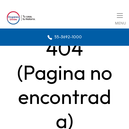
MENU
55-3692-1000
404
(Pagina no
encontrad
a)