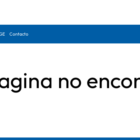
DGE
Contacto
agina no enco