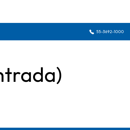
55-3692-1000
ntrada)