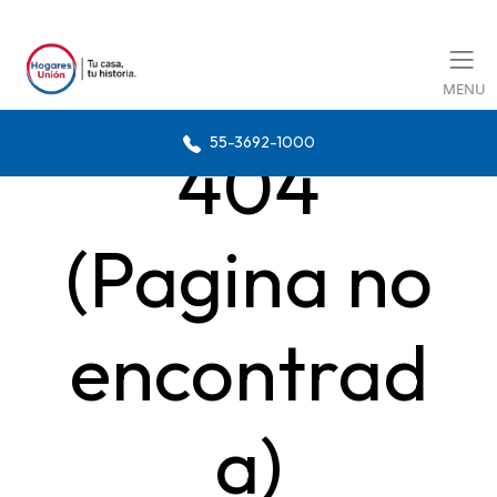
MENU
55-3692-1000
404
(Pagina no
encontrad
a)