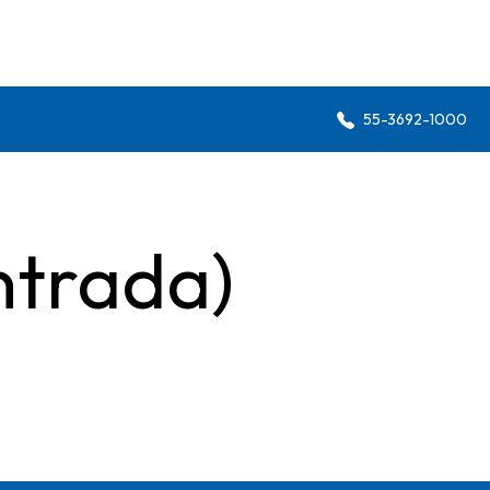
55-3692-1000
ntrada)