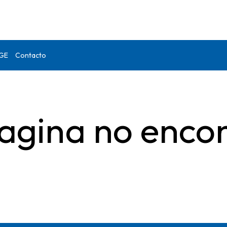
DGE
Contacto
agina no enco