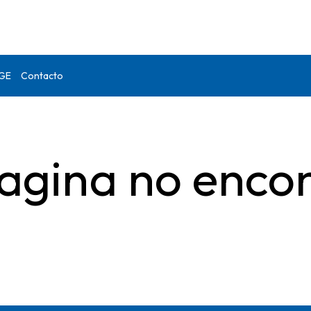
DGE
Contacto
agina no enco