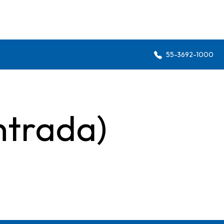
55-3692-1000
ntrada)