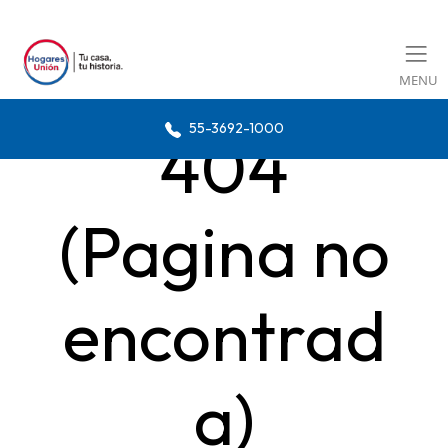
MENU
55-3692-1000
404
(Pagina no
encontrad
a)