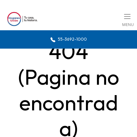
MENU
55-3692-1000
404
(Pagina no
encontrad
a)