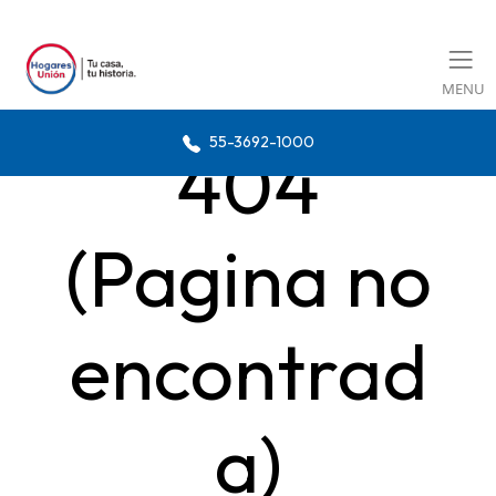
MENU
55-3692-1000
404
(Pagina no
encontrad
a)