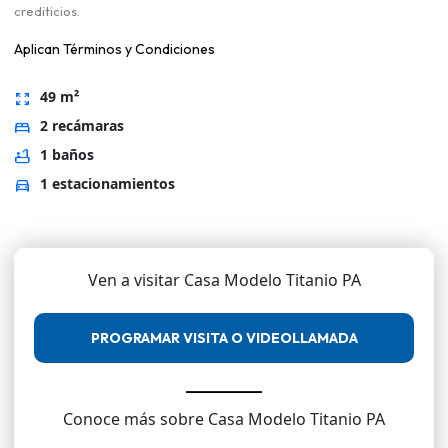
crediticios.
Aplican Términos y Condiciones
49 m²
zoom_out_map
2 recámaras
bed
1 baños
bathtub
1 estacionamientos
directions_car
Ven a visitar Casa Modelo Titanio PA
PROGRAMAR VISITA O VIDEOLLAMADA
Conoce más sobre Casa Modelo Titanio PA