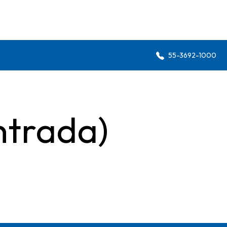
55-3692-1000
ntrada)