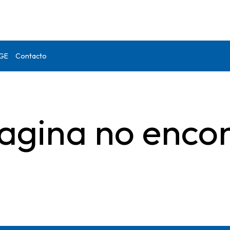
DGE
Contacto
agina no enco