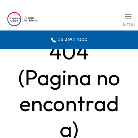
MENU
55-3692-1000
404
(Pagina no
encontrad
a)