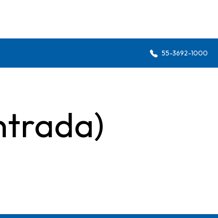
55-3692-1000
ntrada)