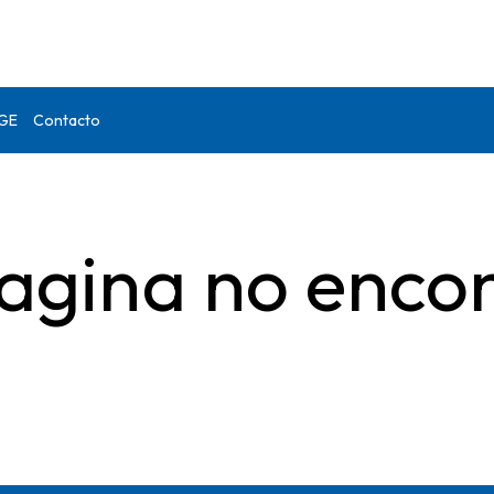
DGE
Contacto
agina no enco