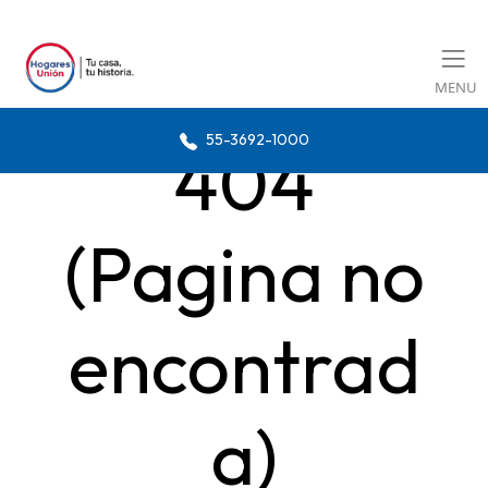
MENU
55-3692-1000
404
(Pagina no
encontrad
a)