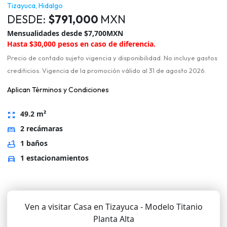
Tizayuca, Hidalgo
DESDE:
$791,000
MXN
Mensualidades desde $7,700MXN
Hasta $30,000 pesos en caso de diferencia.
Precio de contado sujeto vigencia y disponibilidad. No incluye gastos
crediticios. Vigencia de la promoción válido al 31 de agosto 2026.
Aplican Términos y Condiciones
49.2 m²
zoom_out_map
2 recámaras
bed
1 baños
bathtub
1 estacionamientos
directions_car
Ven a visitar Casa en Tizayuca - Modelo Titanio
Planta Alta