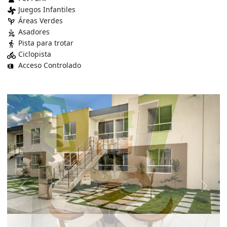
Juegos Infantiles
toys_fan
Áreas Verdes
psychiatry
Asadores
outdoor_grill
Pista para trotar
directions_walk
Ciclopista
directions_bike
Acceso Controlado
gate
Previous
Next