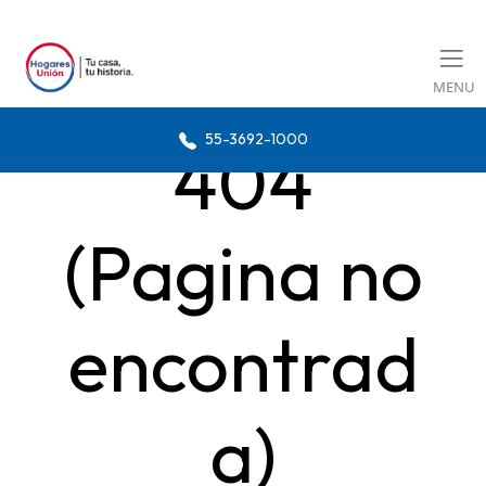
MENU
55-3692-1000
404
(Pagina no
encontrad
a)