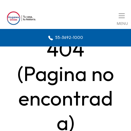
MENU
55-3692-1000
404
(Pagina no
encontrad
a)