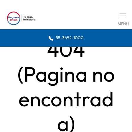
MENU
55-3692-1000
404
(Pagina no
encontrad
a)