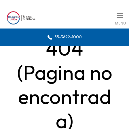
MENU
55-3692-1000
404
(Pagina no
encontrad
a)