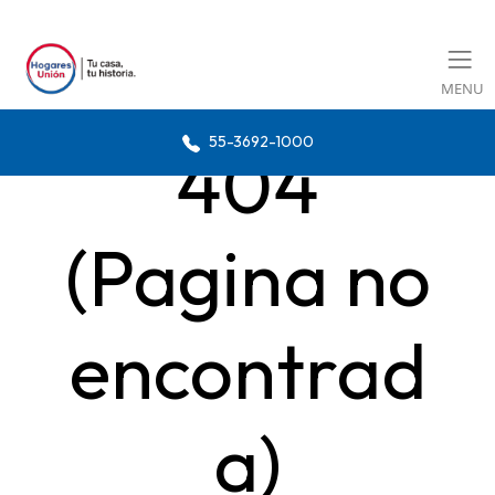
MENU
55-3692-1000
404
(Pagina no
encontrad
a)